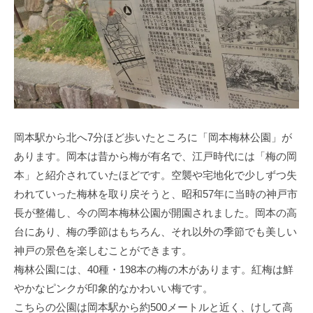
ク
ッ
リ
ク
ニ
ッ
ク
岡本駅から北へ7分ほど歩いたところに「岡本梅林公園」が
あります。岡本は昔から梅が有名で、江戸時代には「梅の岡
本」と紹介されていたほどです。空襲や宅地化で少しずつ失
われていった梅林を取り戻そうと、昭和57年に当時の神戸市
長が整備し、今の岡本梅林公園が開園されました。岡本の高
台にあり、梅の季節はもちろん、それ以外の季節でも美しい
神戸の景色を楽しむことができます。
梅林公園には、40種・198本の梅の木があります。紅梅は鮮
やかなピンクが印象的なかわいい梅です。
こちらの公園は岡本駅から約500メートルと近く、けして高