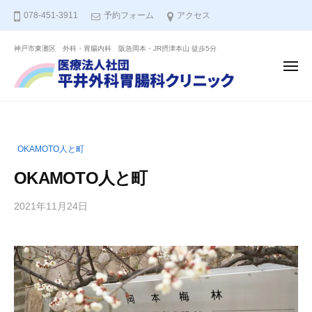
ー
コ
人
078-451-3911
予約フォーム
アクセス
ン
社
テ
団
神戸市東灘区 外科・胃腸内科 阪急岡本・JR摂津本山 徒歩5分
医
ン
平
メ
ニ
井
療
ツ
ュ
ー
外
へ
法
科
ス
人
胃
キ
社
腸
OKAMOTO人と町
ッ
団
科
OKAMOTO人と町
プ
平
ク
リ
井
2021年11月24日
b
ニ
外
y
ッ
科
平
ク
井
胃
ク
腸
リ
科
ニ