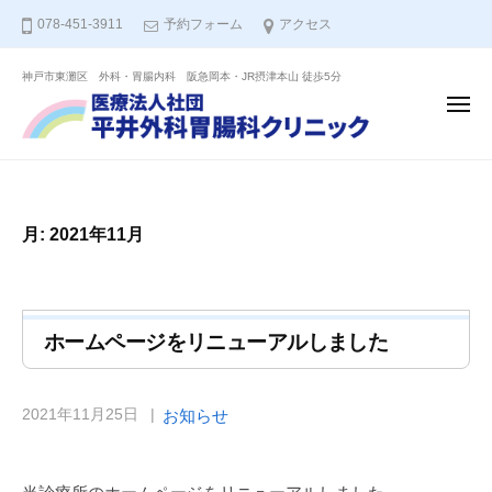
ー
コ
人
078-451-3911
予約フォーム
アクセス
ン
社
テ
団
神戸市東灘区 外科・胃腸内科 阪急岡本・JR摂津本山 徒歩5分
医
ン
平
メ
ニ
井
療
ツ
ュ
ー
外
へ
法
科
ス
人
胃
キ
社
月:
2021年11月
腸
ッ
団
科
プ
平
ク
リ
井
ホームページをリニューアルしました
ニ
外
ッ
科
ク
胃
お知らせ
2021年11月25日
b
腸
y
平
科